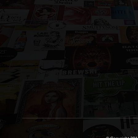
Selezioniamo accuratamente le migliori birre 
sul territorio nazionale.
Privilegiamo la scelta d
che sopratutto non pastorizzano i loro prodotti.