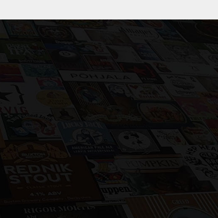
8
8
3
3
9
9
4
4
0
0
+
5
5
6
6
7
7
8
8
9
9
Selezioniamo accuratamente le migliori
birre provenienti da tutto il mondo e le
0
0
t
distribuiamo sul territorio nazionale.
Privilegiamo la scelta di birrifici medio-
piccoli, che puntano alla qualità, ma che
sopratutto non pastorizzano i loro prodotti.