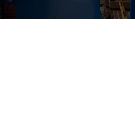
Le origini
Regalli Birra
originariamente nasce come
distributore di zona di acque, bibite e birre. I primi
viaggi in Franconia, la new wave scandinava e
l’arrivo dell’ondata craft dagli Stati Uniti sono stati il
punto di svolta dell’attività che, a piccoli passi,
si è
concentrata solamente sull’importazione e la
distribuzione a livello nazionale di soli micro
birrifici europei e non.