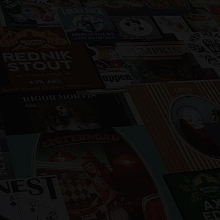
Selezioniamo accuratamente le migliori
birre provenienti da tutto il mondo e le
distribuiamo sul territorio nazionale.
Privilegiamo la scelta di birrifici medio-
piccoli, che puntano alla qualità, ma che
sopratutto non pastorizzano i loro prodotti.
CHI SIAMO
BIRRIFICI
CATALOGO 2025
LISTINO GIACENZE
SOCIAL
CONTATTI