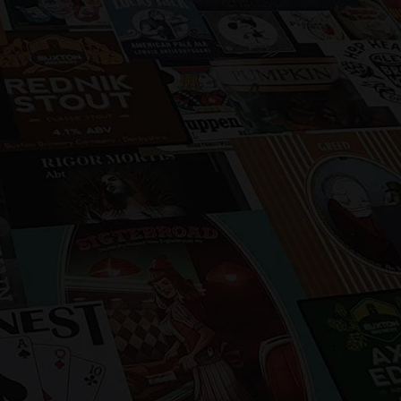
Selezioniamo accuratamente le migliori
birre provenienti da tutto il mondo e le
distribuiamo sul territorio nazionale.
Privilegiamo la scelta di birrifici medio-
piccoli, che puntano alla qualità, ma che
sopratutto non pastorizzano i loro prodotti.
CHI SIAMO
BIRRIFICI
CATALOGO 2025
LISTINO GIACENZE
SOCIAL
CONTATTI