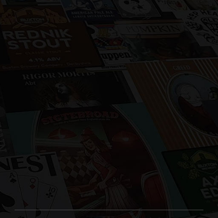
birre provenienti da tutto il mondo e le
distribuiamo sul territorio nazionale.
Privilegiamo la scelta di birrifici medio-
piccoli, che puntano alla qualità, ma che
sopratutto non pastorizzano i loro prodotti.
CHI SIAMO
BIRRIFICI
CATALOGO 2025
LISTINO GIACENZE
SOCIAL
CONTATTI